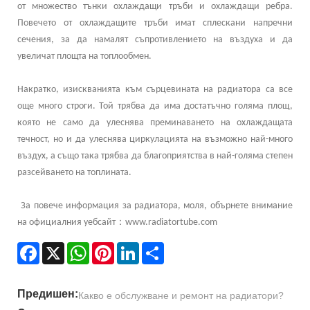
от множество тънки охлаждащи тръби и охлаждащи ребра.
Повечето от охлаждащите тръби имат сплескани напречни
сечения, за да намалят съпротивлението на въздуха и да
увеличат площта на топлообмен.
Накратко, изискванията към сърцевината на радиатора са все
още много строги. Той трябва да има достатъчно голяма площ,
която не само да улеснява преминаването на охлаждащата
течност, но и да улеснява циркулацията на възможно най-много
въздух, а също така трябва да благоприятства в най-голяма степен
разсейването на топлината.
За повече информация за радиатора, моля, обърнете внимание
：
на официалния уебсайт
www.radiatortube.com
Facebook
X
WhatsApp
Pinterest
LinkedIn
Share
Предишен:
Какво е обслужване и ремонт на радиатори?