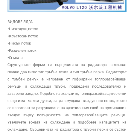
ВИДОВЕ ЯДРА
•
Низходящ поток
•
Кръстосан поток
•
Нисък поток
•
Разделен поток
•
Сгъната
Структурните форми на сърцевината на радиатора включват
главно два типа: тип тръбна лента и тип тръбна перка. Радиаторът
с тръбен ремък е направен от гофрирани топлоразсейващи
ремъци и охлаждащи тръби, подредени последователно и
заварени заедно. Подобно на жалузите, топлоразсейващите ленти
също имат малки дупки, за да смущават въздушния поток, които
се използват за разрушаване на адхезионния слой на протичащия
въздух върху повърхността на топлоразсейващите ремъци.
Увеличете зоната на охлаждане и подобрете капацитета на
охлаждане. Сърцевината на радиатора с тръбни перки се състои