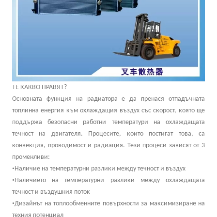
ТЕ КАКВО ПРАВЯТ?
Основната функция на радиатора е да пренася отпадъчната
топлинна енергия към охлаждащия въздух със скорост, която ще
поддържа безопасни работни температури на охлаждащата
течност на двигателя. Процесите, които постигат това, са
конвекция, проводимост и радиация. Тези процеси зависят от 3
променливи:
•
Наличие на температурни разлики между течност и въздух
•
Наличието на температурни разлики между охлаждащата
течност и въздушния поток
•
Дизайнът на топлообменните повърхности за максимизиране на
техния потенциал