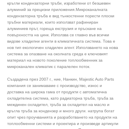
кръгли кондензаторни тръби, изработени от безшевен
алуминий за прецизни приложения.Микроканалната
кондензаторна тръба е вид тънкостенни порести плоски
тръбни материали, които използват рафиниран
алуминиев прът, гореща екструзия и пръскане на
повърхността на цинк. Използва се главно във всички
видове хладилни агенти в климатичната система. Това е
нов тип екологичен хладилен агент. Използването на нова
система за опазване на околната среда е ключовият
материал на новото поколение топлообменник за
микроканален климатик с паралелен поток.
Създадена през 2007 г., ние, Нанкин, Majestic Auto Parts
компания се занимаваме с производство, износ и
доставка на широка гама от продукти с автоматична
охладителна система, като радиаторна тръба, тръба за
междинен охладител, тръба за охладител на масло и
кръгла тръба за кондензер и много други. натрупа богат
опит чрез проучванията и разработването на продукти на
топлообменни системи и проектира и произведе артикули