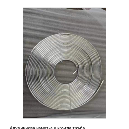
Алуминиева намотка с кръгла тръба