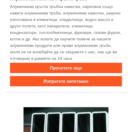
Алуминиева кръгла тръбна намотка, наричана също
навита алуминиева тръба, алуминиева намотка, широко
използвана в климатици, хладилници, водно масло и
други полета, като изпарители, климатици,
кондензатори, топлообменници, фризери, газови фурни,
котли и др. Ако искате да научите повече за нашите
алуминиеви продукти или прави алуминиеви тръби,
моля не се колебайте да се свържете с нас, ние ще ви
отговорим в рамките на 24 часа
Прочетете още
Изпратете запитване