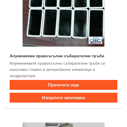
Алуминиеви правоъгълни събирателни тръби
Алуминиевите правоъгълни събирателни тръби се
използват главно в автомобилни климатици и
кондензатори.
Прочетете още
Изпратете запитване