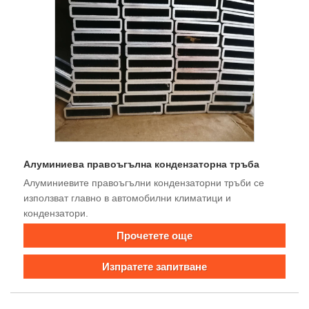
Алуминиева правоъгълна кондензаторна тръба
Алуминиевите правоъгълни кондензаторни тръби се
използват главно в автомобилни климатици и
кондензатори.
Прочетете още
Изпратете запитване