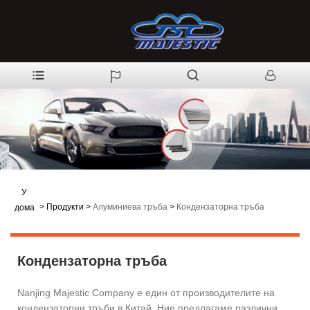
У
>
Продукти
>
Алуминиева тръба
>
Кондензаторна тръба
дома
Кондензаторна тръба
Nanjing Majestic Company е един от производителите на
кондензаторни тръби в Китай. Ние предлагаме различни