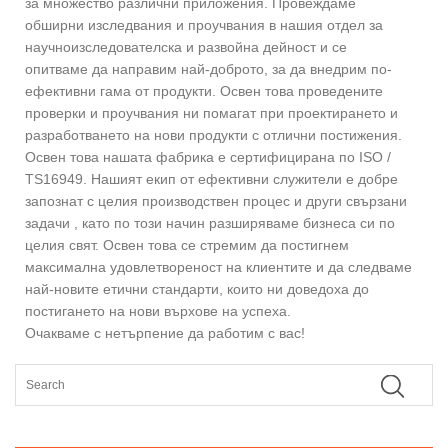
за множество различни приложения. Провеждаме
обширни изследвания и проучвания в нашия отдел за
научноизследователска и развойна дейност и се
опитваме да направим най-доброто, за да внедрим по-
ефективни гама от продукти. Освен това проведените
проверки и проучвания ни помагат при проектирането и
разработването на нови продукти с отлични постижения.
Освен това нашата фабрика е сертифицирана по ISO /
TS16949. Нашият екип от ефективни служители е добре
запознат с целия производствен процес и други свързани
задачи , като по този начин разширяваме бизнеса си по
целия свят. Освен това се стремим да постигнем
максимална удовлетвореност на клиентите и да следваме
най-новите етични стандарти, които ни доведоха до
постигането на нови върхове на успеха.
Очакваме с нетърпение да работим с вас!