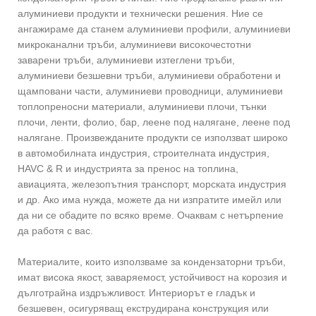
алуминиеви продукти и технически решения. Ние се
ангажираме да станем алуминиеви профили, алуминиеви
микроканални тръби, алуминиеви високочестотни
заварени тръби, алуминиеви изтеглени тръби,
алуминиеви безшевни тръби, алуминиеви обработени и
щамповани части, алуминиеви проводници, алуминиеви
топлопреносни материали, алуминиеви плочи, тънки
плочи, ленти, фолио, бар, леене под налягане, леене под
налягане. Произвежданите продукти се използват широко
в автомобилната индустрия, строителната индустрия,
HAVC & R и индустрията за пренос на топлина,
авиацията, железопътния транспорт, морската индустрия
и др. Ако има нужда, можете да ни изпратите имейл или
да ни се обадите по всяко време. Очаквам с нетърпение
да работя с вас.
Материалите, които използваме за кондензаторни тръби,
имат висока якост, заваряемост, устойчивост на корозия и
дълготрайна издръжливост. Интериорът е гладък и
безшевен, осигуряващ екструдирана конструкция или