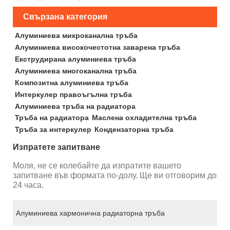
Свързана категория
Алуминиева микроканална тръба
Алуминиева високочестотна заварена тръба
Екструдирана алуминиева тръба
Алуминиева многоканална тръба
Композитна алуминиева тръба
Интеркулер правоъгълна тръба
Алуминиева тръба на радиатора
Тръба на радиатора
Маслена охладителна тръба
Тръба за интеркулер
Кондензаторна тръба
Изпратете запитване
Моля, не се колебайте да изпратите вашето
запитване във формата по-долу. Ще ви отговорим до
24 часа.