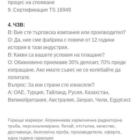
процес на спояване
9. Сертификация TS 16949
4. ЧЗВ:
В: Вие сте търговска компания или производител?
О: Да, ние сме фабрика с повече от 12 години
история в тази индустрия.
В: Какви са вашите условия на плащане?
О: Обикновено приемаме 30% депозит, 70% преди
изпращане. Ако имате съвет, не се колебайте да
попитате.
Въпрос: За кои страни сте изнасяли?
A: ОАЕ, Турция, Тайланд, Русия, Казахстан,
Великобритания, Австралия, Janpan, Чили, Egypt.ect
Горещи маркери: Алуминиева хармонична радиаторна
тръба, персонализирано, Китай, отстъпка, качество,
доставчици, безплатна проба, производители, оферта,
една година гаранция