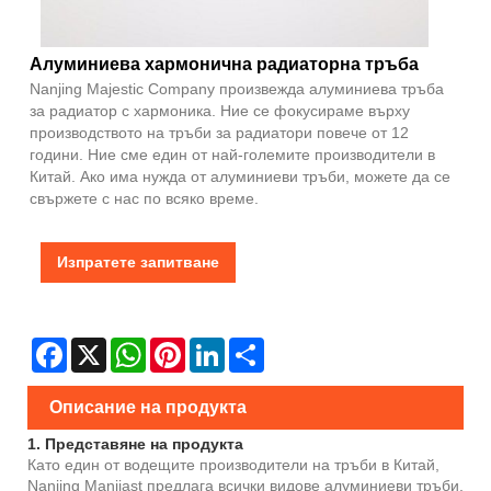
Алуминиева хармонична радиаторна тръба
Nanjing Majestic Company произвежда алуминиева тръба
за радиатор с хармоника. Ние се фокусираме върху
производството на тръби за радиатори повече от 12
години. Ние сме един от най-големите производители в
Китай. Ако има нужда от алуминиеви тръби, можете да се
свържете с нас по всяко време.
Изпратете запитване
Facebook
X
WhatsApp
Pinterest
LinkedIn
Share
Описание на продукта
1. Представяне на продукта
Като един от водещите производители на тръби в Китай,
Nanjing Manjiast предлага всички видове алуминиеви тръби,