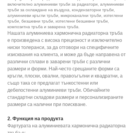
включително алуминиеви тръби за радиатори, алуминиеви
тръби за охлаждане на въздуха, кондензаторни тръби,
алуминиеви кръгли тръби, микроканални тръби, изтеглени
тръби, безшевни тръби, изтеглени безшевни тръби,
композитна тръба и заварена тръба.
Нашата алуминиева хармонична радиаторна тръба
е произведена с висока прецизност и изключително
ниски толеранси, за да отговори на специфичните
изисквания на клиента, и може да бъде направена от
различни сплави в заварени тръби с различни
размери и форми. Най-често срещаните форми са
кръгли, плоски, овални, правоъгълни и квадратни, а
също така се предлагат тънкостенни или
дебелостенни алуминиеви тръби. Обичайните
стандартни складови размери и персонализираните
размери са налични при поискване.
2. Функция на продукта
Фартурата на алуминиевата хармонична радиаторна
тръба е: