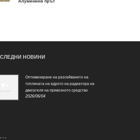
Алуминиев прът
СЛЕДНИ НОВИНИ
Оптимизиране на разсейването на
Роля
топлината на ядрото на радиатора на
вода
2024
двигателя на превозното средство
2026/06/04
Роля
авто
загр
сред
под
двиг