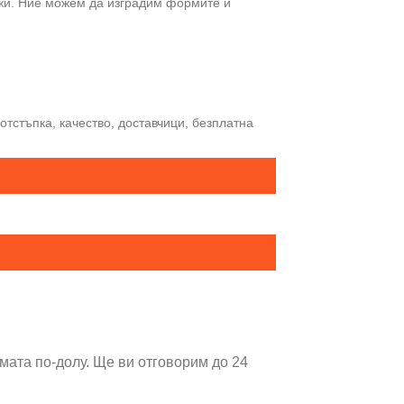
жи. Ние можем да изградим формите и
тстъпка, качество, доставчици, безплатна
мата по-долу. Ще ви отговорим до 24