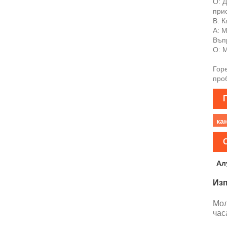
О: 
при
В: К
A: М
Въпр
О: 
Гор
про
ка
Ал
Изп
Мол
час