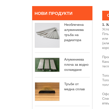
НОВИ ПРОДУКТИ
Необлечена
1. 
Усто
алуминиева
Плът
тръба на
или 
радиатора
(ил
коро
Про
Алуминиева
Кан
плоча за водно
тегл
охлаждане
Топ
Топл
Тръби от
топ
медна сплав
Офо
Спец
втв