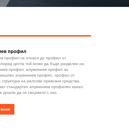
Live
иев профил
ев профил се отнася до профил от
Според целта той може да бъде разделен на
ниев профил, алуминиев профил за
мишлен алуминиев профил, профил от
 структура на релсови превозни средства.
кват стандартен алуминиев профилен канал.
е дошли да се свържете с нас.
тване