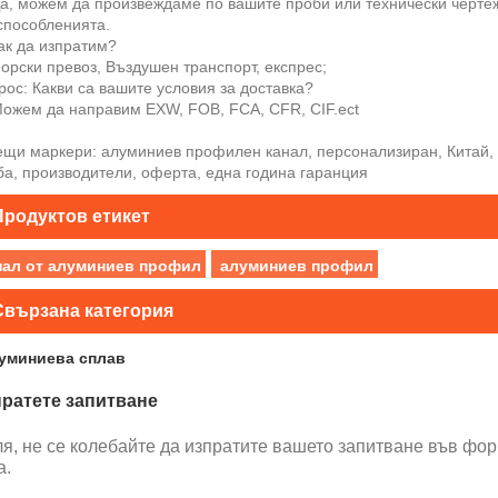
Да, можем да произвеждаме по вашите проби или технически черте
способленията.
ак да изпратим?
орски превоз, Въздушен транспорт, експрес;
ос: Какви са вашите условия за доставка?
Можем да направим EXW, FOB, FCA, CFR, CIF.ect
ещи маркери: алуминиев профилен канал, персонализиран, Китай, о
ба, производители, оферта, една година гаранция
Продуктов етикет
нал от алуминиев профил
алуминиев профил
Свързана категория
уминиева сплав
ратете запитване
я, не се колебайте да изпратите вашето запитване във фор
а.