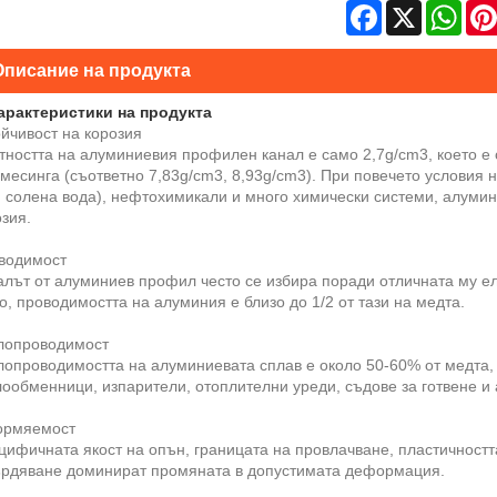
Facebook
X
Wha
Описание на продукта
Характеристики на продукта
йчивост на корозия
ността на алуминиевия профилен канал е само 2,7g/cm3, което е о
месинга (съответно 7,83g/cm3, 8,93g/cm3). При повечето условия 
и солена вода), нефтохимикали и много химически системи, алумин
зия.
водимост
алът от алуминиев профил често се избира поради отличната му ел
о, проводимостта на алуминия е близо до 1/2 от тази на медта.
лопроводимост
опроводимостта на алуминиевата сплав е около 50-60% от медта, к
лообменници, изпарители, отоплителни уреди, съдове за готвене и
рмяемост
ифичната якост на опън, границата на провлачване, пластичността
ърдяване доминират промяната в допустимата деформация.