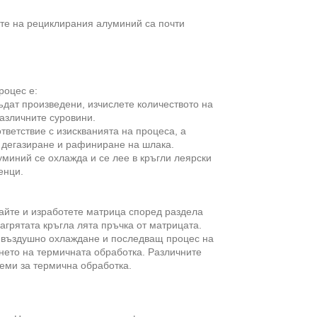
те на рециклирания алуминий са почти
роцес е:
ъдат произведени, изчислете количеството на
азличните суровини.
ответствие с изискванията на процеса, а
а дегазиране и рафиниране на шлака.
миний се охлажда и се лее в кръгли леярски
енци.
айте и изработете матрица според раздела
агрятата кръгла лята пръчка от матрицата.
с въздушно охлаждане и последващ процес на
ането на термичната обработка. Различните
еми за термична обработка.