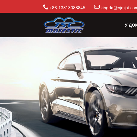
+86-13813088845
kingda@njmjst.co
У ДО