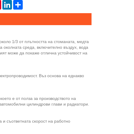
tsApp
Pinterest
LinkedIn
Share
коло 1/3 от плътността на стоманата, медта
на околната среда, включително въздух, вода
ият може да покаже отлична устойчивост на
ектропроводимост. Въз основа на еднакво
оето е от полза за производството на
 автомобилни цилиндрови глави и радиатори.
 и съответната скорост на работно