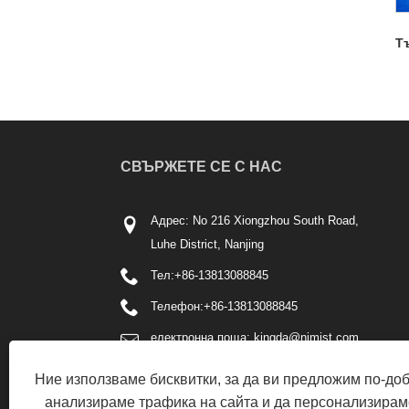
Т
СВЪРЖЕТЕ СЕ С НАС
Адрес: No 216 Xiongzhou South Road,
Luhe District, Nanjing
Тел:
+86-13813088845
Телефон:
+86-13813088845
електронна поща:
kingda@njmjst.com
факс: +86-025-57611586
Ние използваме бисквитки, за да ви предложим по-до
анализираме трафика на сайта и да персонализирам