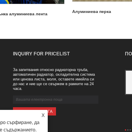
Алуминиева перка
ънка алуминиева лента
INQUIRY FOR PRICELIST
ПО
За запитвания относно радиаторна тръба,
Алуминиев радиатор от компания
автоматичен радиатор, охладителна система
или ценова листа, моля, оставете имейла си
Nanjing Majestic
до нас и ние ще се свържем в рамките на 24
2021/04/20
часа.
Индустрията на радиатори от
алуминиева сплав е нов продукт,
пуснат на пазара през последните
години. Например, медно-алуминиев
композитен радиатор се състои от
X
висококачествена вът......
бро сърфиране, да
е съдържанието.