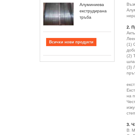
Въз
Алуминиева
Алу
екструдирана
нер
тръба
2. 
Акть
Лее
Всички нови продукти
(1) 
доб
(2) 
шлак
(3) 
пръ
екст
Екс
на п
Чес
изку
сте
3. 
В: 