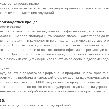
можност за рециклиране
миният има изключително висока рециклируемост и характеристики
азличими от първичния алуминий.
Производствен процес
орски състав
нето е първият процес на алуминиев профилен канал, основният п
Съставки: Според специфичните класове сплави, които трябва да б
авяне на различни компоненти на сплавта и разумно съпоставете р
Топене: Подготвените суровини се стопяват в пещта за топене в съ
ата и газът в стопилката се отстраняват ефективно чрез методи з
Леене: При определени условия на процеса на леене стопеният алу
ти с различни спецификации чрез система за леене с дълбоки клад
рузия
трудирането е средство за оформяне на профили. Първо, проектир
родукта на профила и използвайте екструдер, за да екструдирате н
то използваната сплав 6063 също използва процес на закаляване 
ствено стареене по време на екструдиране, за да завърши укрепв
пени на термично обработени и усилени сплави имат различни сист
ЧЗВ:
Можете ли да произвеждате според пробите?